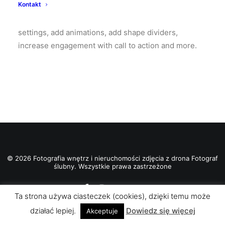
Kontakt
Change the color to match your brand or vision, add
your logo, choose the perfect layout, modify menu
settings, add animations, add shape dividers,
increase engagement with call to action and more.
© 2026 Fotografia wnętrz i nieruchomości zdjęcia z drona Fotograf
ślubny. Wszystkie prawa zastrzeżone
Ta strona używa ciasteczek (cookies), dzięki temu może
działać lepiej.
Dowiedz się więcej
Akceptuje