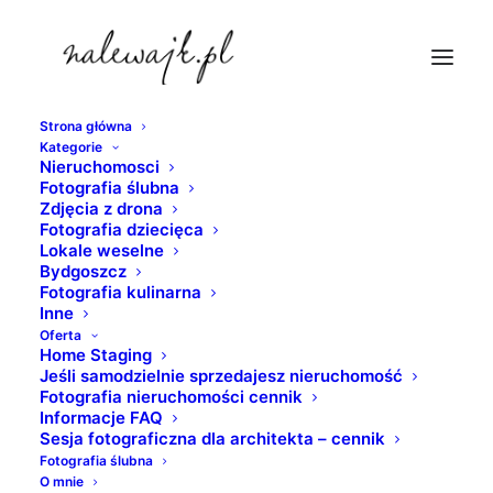
Strona główna
Kategorie
Quote Sample
Nieruchomosci
Fotografia ślubna
Strona Główna
Quote Sample
Quote Sample
Zdjęcia z drona
Fotografia dziecięca
Lokale weselne
Bydgoszcz
Fotografia kulinarna
Inne
Oferta
Quote Sample
Home Staging
Jeśli samodzielnie sprzedajesz nieruchomość
Fotografia nieruchomości cennik
17 KWIETNIA 2022
|
PRZEZ
PIOTR
Informacje FAQ
Sesja fotograficzna dla architekta – cennik
Quote Sample
Fotografia ślubna
O mnie