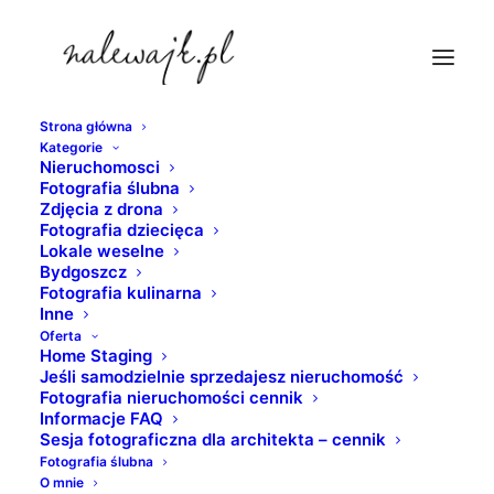
Strona główna
Kategorie
sala-na-jubileusz-bydgoszcz
Nieruchomosci
Fotografia ślubna
Strona Główna
lokale weselne
Zdjęcia z drona
Ślub i wesele w plenerze w pałacu w Ostromecku |
Fotografia dziecięca
Lokale weselne
Fotografia ślubna Bydgoszcz | Lokale weselne
Bydgoszcz
sala-na-jubileusz-bydgoszcz
Fotografia kulinarna
Inne
Oferta
Home Staging
Jeśli samodzielnie sprzedajesz nieruchomość
Fotografia nieruchomości cennik
Informacje FAQ
Sesja fotograficzna dla architekta – cennik
Fotografia ślubna
O mnie