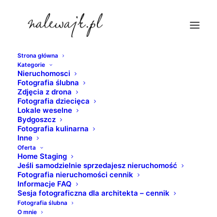
Strona główna
Kategorie
sesja-fotograficzna
Nieruchomosci
Fotografia ślubna
Strona Główna
nieruchomosci
Zdjęcia z drona
Sesja fotograficzna dla projektanta i producenta
Fotografia dziecięca
Lokale weselne
materiałów do wykończenia wnętrza
Bydgoszcz
sesja-fotograficzna
Fotografia kulinarna
Inne
Oferta
Home Staging
Jeśli samodzielnie sprzedajesz nieruchomość
Fotografia nieruchomości cennik
Informacje FAQ
Sesja fotograficzna dla architekta – cennik
Fotografia ślubna
O mnie