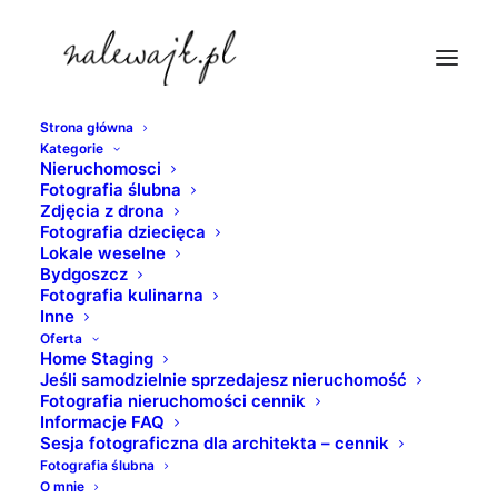
Strona główna
Kategorie
zdjecia-z-drona-inowroclaw
Nieruchomosci
Fotografia ślubna
Strona Główna
fotografia nieruchomości
Zdjęcia z drona
Sesja fotograficzna z drona | zdjęcia hotelu | fotografie
Fotografia dziecięca
Lokale weselne
jesienią i zimą
Bydgoszcz
zdjecia-z-drona-inowroclaw
Fotografia kulinarna
Inne
Oferta
Home Staging
Jeśli samodzielnie sprzedajesz nieruchomość
Fotografia nieruchomości cennik
Informacje FAQ
Sesja fotograficzna dla architekta – cennik
Fotografia ślubna
O mnie