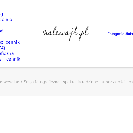
ng
ielnie
ść
Fotografia ślub
ci cennik
FAQ
aficzna
a – cennik
le weselne
Sesja fotograficzna | spotkania rodzinne | uroczystości | os