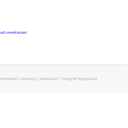
na
O mnie
Kontakt
iemnastki | urodziny | jubileusze
fotograf-bydgoszcz