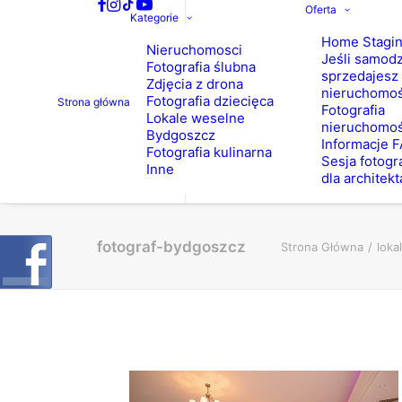
Oferta
Kategorie
Home Stagi
Nieruchomosci
Jeśli samodz
Fotografia ślubna
sprzedajesz
Zdjęcia z drona
nieruchomo
Fotografia dziecięca
Strona główna
Fotografia
Lokale weselne
nieruchomoś
Bydgoszcz
Informacje 
Fotografia kulinarna
Sesja fotogr
Inne
dla architekt
fotograf-bydgoszcz
Strona Główna
loka