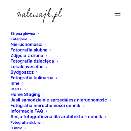
Strona główna
Kategorie
Nieruchomosci
Fotografia ślubna
Zdjęcia z drona
Fotografia dziecięca
Sesje fotograficzne
Lokale weselne
Bydgoszcz
Fotografia kulinarna
architektury |
Inne
Oferta
Dworzec kolejowy w
Home Staging
Jeśli samodzielnie sprzedajesz nieruchomość
Bydgoszczy
Fotografia nieruchomości cennik
Informacje FAQ
Sesja fotograficzna dla architekta – cennik
24 CZERWCA 2016
|
W
FOTOGRAFIA NIERUCHOMOŚCI
|
PRZEZ
Fotografia ślubna
PIOTR
O mnie