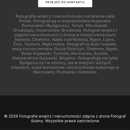
PRZEJDŹ DO KONTAKTU
Fotografia wnętrz i nieruchomości na terenie całej
Polski. Fotografuję w województwie Kujawsko
Pomorskim (Bydgoszcz, Toruń, Włocławek,
Grudziądz, Inowrocław, Brodnica). Fotograf wnętrz i
zdjęcia nieruchomości z drona w miejscowościach:
Świecie, Chełmno, Nakło nad Notecią, Rypin, Lipno,
Żnin, Tuchola, Wąbrzeźno. Fotograf na ślub i wesele,
sesje narzeczeńskie: Golub Dobrzyń, Chełmno, Rypin,
Solec Kujawski, Tuchola, Koronowo, Szubin,
Aleksandrów Kujawski, Mogilno. Fotografuję nie tylko
Bydgoszczy i w okolicy, ale w małych i dużych
miastach, sesje biznesowe i wizerunkowe wykonuję w
Warszawie, Poznaniu i Gdańsku.
© 2026 Fotografia wnętrz i nieruchomości zdjęcia z drona Fotograf
ślubny. Wszystkie prawa zastrzeżone