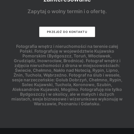
Zapytaj o wolny termin i o ofertę.
PRZEJDŹ DO KONTAKTU
Fotografia wnętrz i nieruchomości na terenie całej
Polski. Fotografuję w województwie Kujawsko
Pomorskim (Bydgoszcz, Toruń, Włocławek,
Grudziądz, Inowrocław, Brodnica). Fotograf wnętrz i
zdjęcia nieruchomości z drona w miejscowościach:
Świecie, Chełmno, Nakło nad Notecią, Rypin, Lipno,
Żnin, Tuchola, Wąbrzeźno. Fotograf na ślub i wesele,
sesje narzeczeńskie: Golub Dobrzyń, Chełmno, Rypin,
Solec Kujawski, Tuchola, Koronowo, Szubin,
Aleksandrów Kujawski, Mogilno. Fotografuję nie tylko
Bydgoszczy i w okolicy, ale w małych i dużych
miastach, sesje biznesowe i wizerunkowe wykonuję w
Warszawie, Poznaniu i Gdańsku.