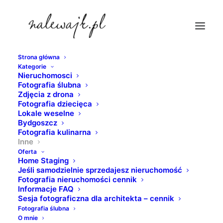
Strona główna
Kategorie
Nieruchomosci
Fotografia ślubna
Zdjęcia z drona
Fotografia dziecięca
Lokale weselne
Bydgoszcz
Dominika Szymańska
Fotografia kulinarna
Inne
I Wicemiss konkursu
Oferta
Home Staging
Miss Polonia 2016
Jeśli samodzielnie sprzedajesz nieruchomość
Fotografia nieruchomości cennik
Informacje FAQ
13 LIPCA 2016
|
W
INNE
|
PRZEZ
PIOTR
Sesja fotograficzna dla architekta – cennik
Fotografia ślubna
O mnie