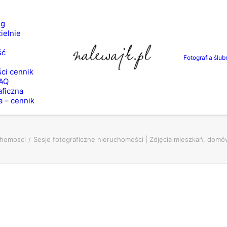
ng
ielnie
ść
Fotografia ślub
ci cennik
FAQ
aficzna
a – cennik
chomosci
Sesje fotograficzne nieruchomości | Zdjęcia mieszkań, domów