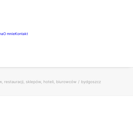
na
O mnie
Kontakt
, restauracji, sklepów, hoteli, biurowców
bydgoszcz