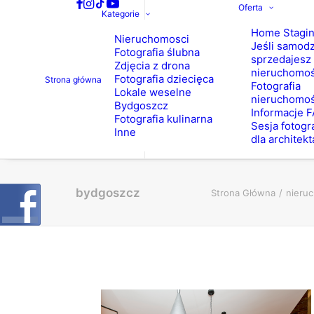
Oferta
Kategorie
Home Stagi
Nieruchomosci
Jeśli samodz
Fotografia ślubna
sprzedajesz
Zdjęcia z drona
nieruchomo
Fotografia dziecięca
Strona główna
Fotografia
Lokale weselne
nieruchomoś
Bydgoszcz
Informacje 
Fotografia kulinarna
Sesja fotogr
Inne
dla architekt
bydgoszcz
Strona Główna
nieru