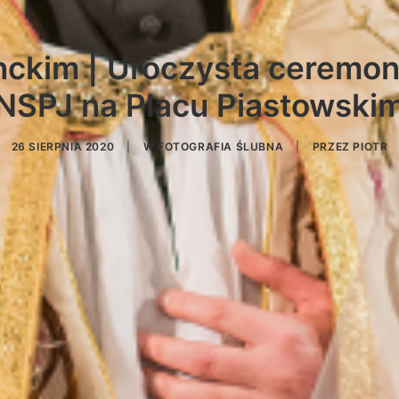
nckim | Uroczysta ceremon
NSPJ na Placu Piastowski
26 SIERPNIA 2020
|
W
FOTOGRAFIA ŚLUBNA
|
PRZEZ
PIOTR