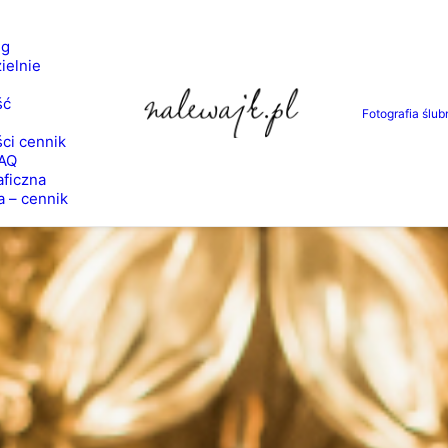
ng
ielnie
ść
Fotografia ślub
ci cennik
FAQ
aficzna
a – cennik