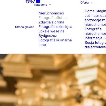
Oferta
Kategorie
Home Stagi
Nieruchomosci
Jeśli samodz
Fotografia ślubna
sprzedajesz
Zdjęcia z drona
nieruchomo
Fotografia dziecięca
Strona główna
Fotografia
Lokale weselne
nieruchomoś
Bydgoszcz
Informacje 
Fotografia kulinarna
Sesja fotogr
Inne
dla architekt