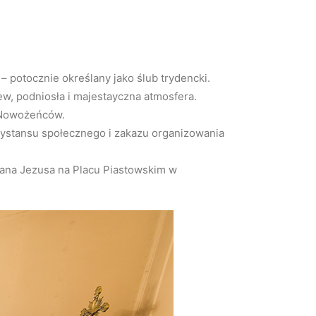
– potocznie określany jako ślub trydencki.
ew, podniosła i majestayczna atmosfera.
b Nowożeńców.
dystansu społecznego i zakazu organizowania
 Pana Jezusa na Placu Piastowskim w