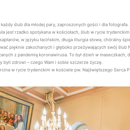
 każdy ślub dla młodej pary, zaproszonych gości i dla fotografa.
ła jest rzadko spotykana w kościołach, ślub w rycie trydenckim 
płanów, w języku łacińskim, długa liturgia słowa, chóralny śpi
rować pięknie zakochanych i głęboko przeżywających swój ślu
ązanych z pandemią koronawirusa. To był dzień w maseczkach, 
 byli zdrowi – czego Wam i sobie szczerze życzę.
arcina w rycie trydenckim w kościele pw. Najświętszego Serca